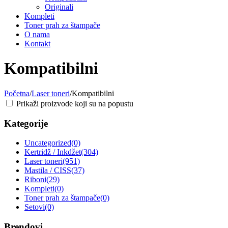
Originali
Kompleti
Toner prah za štampače
O nama
Kontakt
Kompatibilni
Početna
/
Laser toneri
/
Kompatibilni
Prikaži proizvode koji su na popustu
Kategorije
Uncategorized
(0)
Kertridž / Inkdžet
(304)
Laser toneri
(951)
Mastila / CISS
(37)
Riboni
(29)
Kompleti
(0)
Toner prah za štampače
(0)
Setovi
(0)
Brendovi