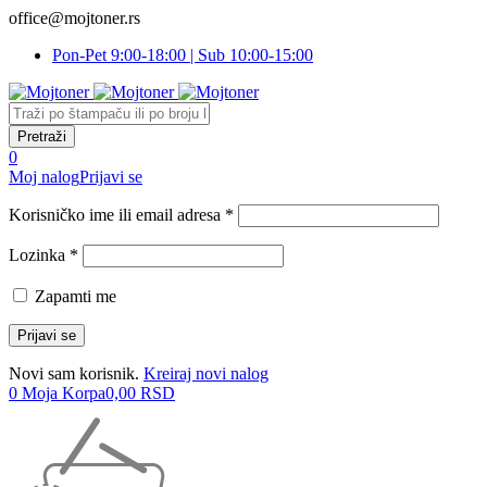
office@mojtoner.rs
Pon-Pet 9:00-18:00 | Sub 10:00-15:00
0
Moj nalog
Prijavi se
Korisničko ime ili email adresa *
Lozinka *
Zapamti me
Novi sam korisnik.
Kreiraj novi nalog
0
Moja Korpa
0,00
RSD