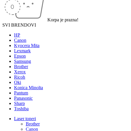
Korpa je prazna!
SVI BRENDOVI
HP
Canon
Kyocera Mita
Lexmark
Epson
Samsung
Brother
Xerox
Ricoh
Oki
Konica Minolta
Pantum
Panasonic
Sharp
Toshiba
Laser toneri
Brother
Canon