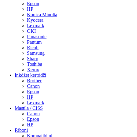
Epson
HP
Konica Minolta
Kyocera
Lexmark
OKI
Panasonic
Pantum
Ricoh
Samsung
Sharp
Toshiba
Xerox
Inkdžet kertridži
Brother
Canon
Epson
HP
Lexmark
Mastila / CISS
Canon
Epson
HP
Riboni
Kompatibilni