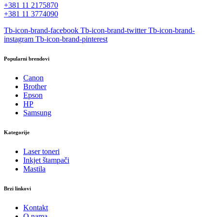
+381 11 2175870
+381 11 3774090
Tb-icon-brand-facebook
Tb-icon-brand-twitter
Tb-icon-brand-
instagram
Tb-icon-brand-pinterest
Popularni brendovi
Canon
Brother
Epson
HP
Samsung
Kategorije
Laser toneri
Inkjet štampači
Mastila
Brzi linkovi
Kontakt
O nama