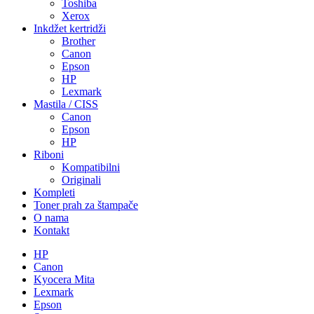
Toshiba
Xerox
Inkdžet kertridži
Brother
Canon
Epson
HP
Lexmark
Mastila / CISS
Canon
Epson
HP
Riboni
Kompatibilni
Originali
Kompleti
Toner prah za štampače
O nama
Kontakt
HP
Canon
Kyocera Mita
Lexmark
Epson