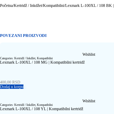
Početna
/
Kertridž / Inkdžet
/
Kompatibilni
/
Lexmark L-100XL / 108 BK | 
POVEZANI PROIZVODI
Wishlist
Categories:
Kertridž / Inkdžet
,
Kompatibilni
Lexmark L-100XL / 108 MG | Kompatibilni kertridž
400,00
RSD
Dodaj u korpu
Wishlist
Categories:
Kertridž / Inkdžet
,
Kompatibilni
Lexmark L-100XL / 108 YL | Kompatibilni kertridž