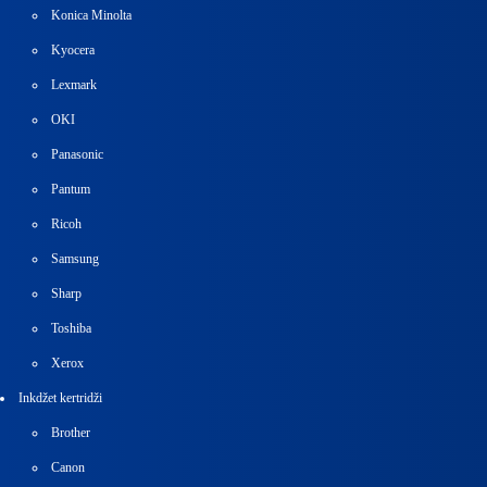
Konica Minolta
Kyocera
Lexmark
OKI
Panasonic
Pantum
Ricoh
Samsung
Sharp
Toshiba
Xerox
Inkdžet kertridži
Brother
Canon