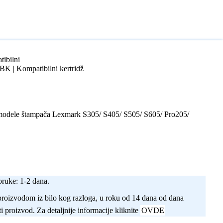
ibilni
K | Kompatibilni kertridž
 modele štampača Lexmark S305/ S405/ S505/ S605/ Pro205/
ruke: 1-2 dana.
proizvodom iz bilo kog razloga, u roku od 14 dana od dana
i proizvod. Za detaljnije informacije kliknite
OVDE