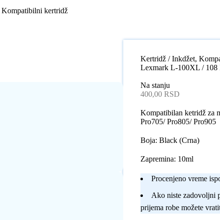
Kompatibilni kertridž
Kertridž / Inkdžet
,
Kompat
Lexmark L-100XL / 108 B
Na stanju
400,00
RSD
Kompatibilan ketridž za
Pro705/ Pro805/ Pro905
Boja: Black (Crna)
Zapremina: 10ml
Procenjeno vreme ispo
Ako niste zadovoljni 
prijema robe možete vratit