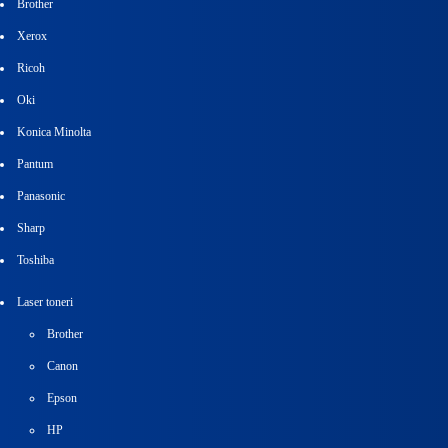
Brother
Xerox
Ricoh
Oki
Konica Minolta
Pantum
Panasonic
Sharp
Toshiba
Laser toneri
Brother
Canon
Epson
HP