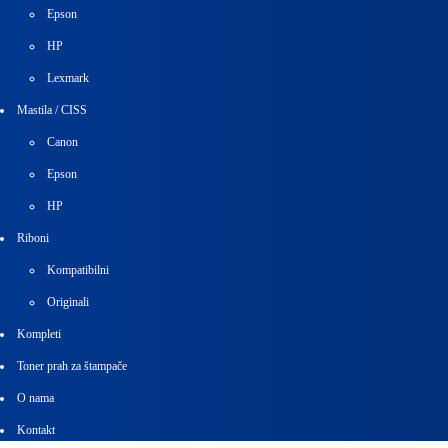
Epson
HP
Lexmark
Mastila / CISS
Canon
Epson
HP
Riboni
Kompatibilni
Originali
Kompleti
Toner prah za štampače
O nama
Kontakt