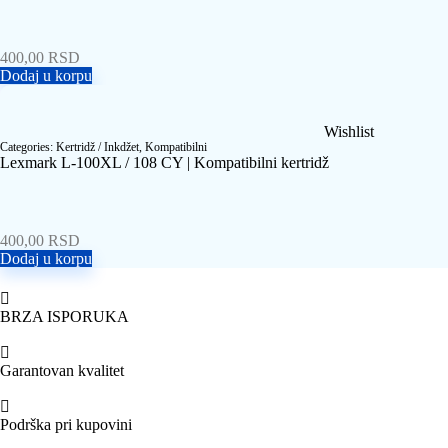
400,00
RSD
Dodaj u korpu
Wishlist
Categories:
Kertridž / Inkdžet
,
Kompatibilni
Lexmark L-100XL / 108 CY | Kompatibilni kertridž
400,00
RSD
Dodaj u korpu
BRZA ISPORUKA
Garantovan kvalitet
Podrška pri kupovini