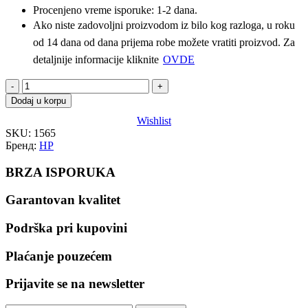
Procenjeno vreme isporuke: 1-2 dana.
Ako niste zadovoljni proizvodom iz bilo kog razloga, u roku
od 14 dana od dana prijema robe možete vratiti proizvod. Za
detaljnije informacije kliknite
OVDE
HP
CF214X
Dodaj u korpu
|
Wishlist
Kompatibilni
SKU:
1565
toner
Бренд:
HP
količina
BRZA ISPORUKA
Garantovan kvalitet
Podrška pri kupovini
Plaćanje pouzećem
Prijavite se na newsletter