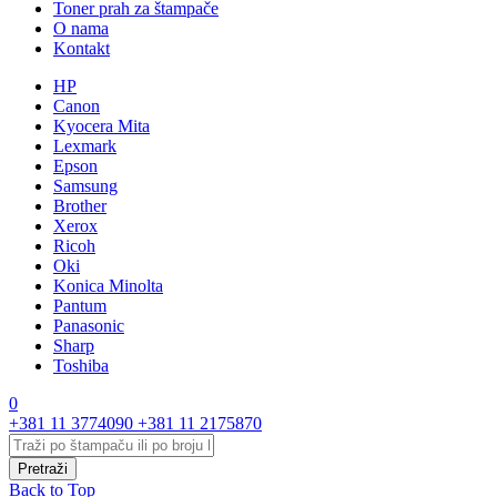
Toner prah za štampače
O nama
Kontakt
HP
Canon
Kyocera Mita
Lexmark
Epson
Samsung
Brother
Xerox
Ricoh
Oki
Konica Minolta
Pantum
Panasonic
Sharp
Toshiba
0
+381 11 3774090
+381 11 2175870
Back to Top