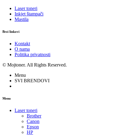
Laser toneri
Inkjet štampači
Mastila
Brzi linkovi
Kontakt
O nama
Politika privatnosti
© Mojtoner. All Rights Reserved.
Menu
SVI BRENDOVI
Menu
Laser toneri
Brother
Canon
Epson
HP