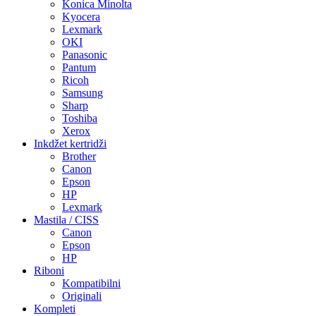
Konica Minolta
Kyocera
Lexmark
OKI
Panasonic
Pantum
Ricoh
Samsung
Sharp
Toshiba
Xerox
Inkdžet kertridži
Brother
Canon
Epson
HP
Lexmark
Mastila / CISS
Canon
Epson
HP
Riboni
Kompatibilni
Originali
Kompleti