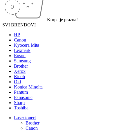
Korpa je prazna!
SVI BRENDOVI
HP
Canon
Kyocera Mita
Lexmark
Epson
Samsung
Brother
Xerox
Ricoh
Oki
Konica Minolta
Pantum
Panasonic
Sharp
Toshiba
Laser toneri
Brother
Canon