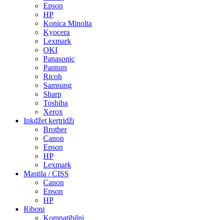
Epson
HP
Konica Minolta
Kyocera
Lexmark
OKI
Panasonic
Pantum
Ricoh
Samsung
Sharp
Toshiba
Xerox
Inkdžet kertridži
Brother
Canon
Epson
HP
Lexmark
Mastila / CISS
Canon
Epson
HP
Riboni
Kompatibilni