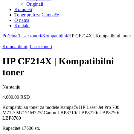
Originali
Kompleti
Toner prah za štampače
O nama
Kontakt
Početna
/
Laser toneri
/
Kompatibilni
/
HP CF214X | Kompatibilni toner
Kompatibilni
,
Laser toneri
HP CF214X | Kompatibilni
toner
Na stanju
4.000,00
RSD
Kompatibilan toner za modele štampača HP Laser Jet Pro 700
M712/ M715/ M725/ Canon LBP8710/ LBP8720/ LBP8750/
LBP8780
Kapacitet 17500 str.