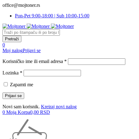
office@mojtoner.rs
Pon-Pet 9:00-18:00 | Sub 10:00-15:00
0
Moj nalog
Prijavi se
Korisničko ime ili email adresa *
Lozinka *
Zapamti me
Novi sam korisnik.
Kreiraj novi nalog
0
Moja Korpa
0,00
RSD