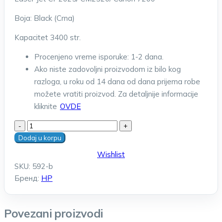
Boja: Black (Crna)
Kapacitet 3400 str.
Procenjeno vreme isporuke: 1-2 dana.
Ako niste zadovoljni proizvodom iz bilo kog
razloga, u roku od 14 dana od dana prijema robe
možete vratiti proizvod. Za detaljnije informacije
kliknite
OVDE
HP
CC530A
Dodaj u korpu
BK
Wishlist
|
SKU:
592-b
Kompatibilni
Бренд:
HP
toner
količina
Povezani proizvodi