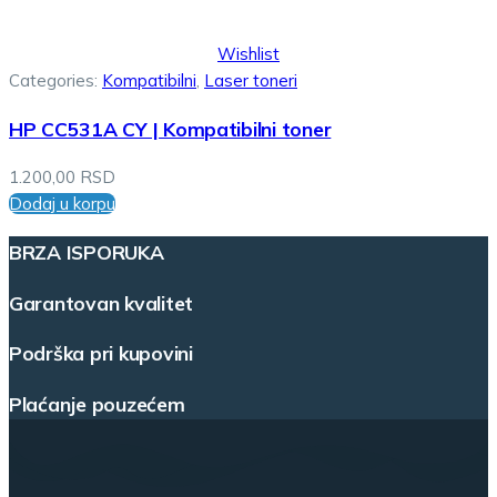
Wishlist
Categories:
Kompatibilni
,
Laser toneri
HP CC531A CY | Kompatibilni toner
1.200,00
RSD
Dodaj u korpu
BRZA ISPORUKA
Garantovan kvalitet
Podrška pri kupovini
Plaćanje pouzećem