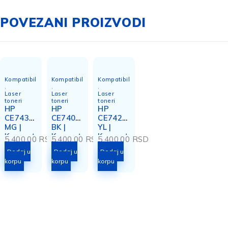
POVEZANI PROIZVODI
Kompatibilni
Kompatibilni
Kompatibilni
,
,
,
Laser
Laser
Laser
toneri
toneri
toneri
HP
HP
HP
CE743A
CE740A
CE742A
MG |
BK |
YL |
Kompat
Kompat
Kompat
5.400,00
RSD
5.400,00
RSD
5.400,00
RSD
ibilni
ibilni
ibilni
Dodaj u
Dodaj u
Dodaj u
toner
toner
toner
korpu
korpu
korpu