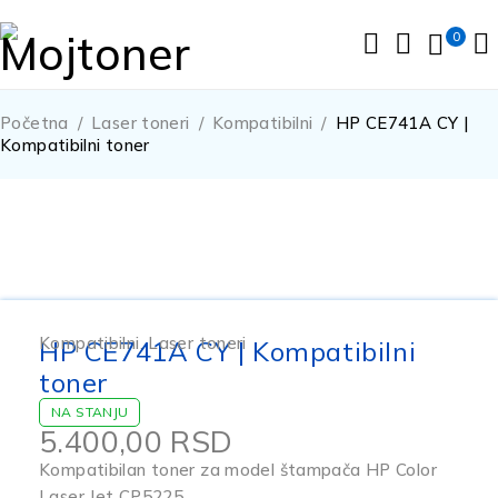
0
Početna
/
Laser toneri
/
Kompatibilni
/
HP CE741A CY |
Kompatibilni toner
Kompatibilni
,
Laser toneri
HP CE741A CY | Kompatibilni
toner
NA STANJU
5.400,00
RSD
Kompatibilan toner za model štampača HP Color
Laser Jet CP5225