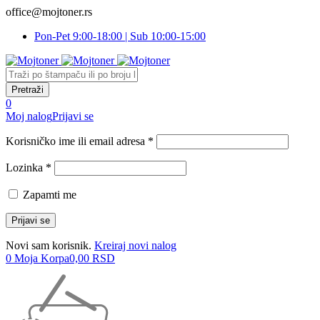
office@mojtoner.rs
Pon-Pet 9:00-18:00 | Sub 10:00-15:00
0
Moj nalog
Prijavi se
Korisničko ime ili email adresa *
Lozinka *
Zapamti me
Novi sam korisnik.
Kreiraj novi nalog
0
Moja Korpa
0,00
RSD