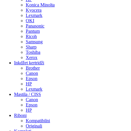
Konica Minolta
Kyocera
Lexmark
OKI
Panasonic
Pantum
Ricoh
Samsung
Sharp
Toshiba
Xerox
Inkdžet kertridži
Brother
Canon
Epson
HP
Lexmark
Mastila / CISS
Canon
Epson
HP
Riboni
Kompatibilni
Originali