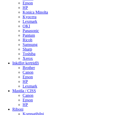
Epson
HP
Konica Minolta
Kyocera
Lexmark
OKI
Panasonic
Pantum
Ricoh
Samsung
Sharp
Toshiba
Xerox
Inkdžet kertridži
Brother
Canon
Epson
HP
Lexmark
Mastila / CISS
Canon
Epson
HP
Riboni
Kompatibilni