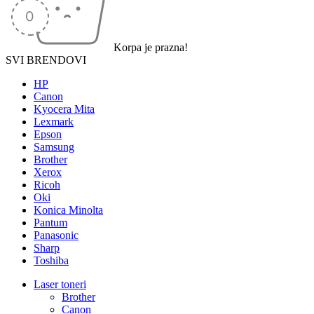
Korpa je prazna!
SVI BRENDOVI
HP
Canon
Kyocera Mita
Lexmark
Epson
Samsung
Brother
Xerox
Ricoh
Oki
Konica Minolta
Pantum
Panasonic
Sharp
Toshiba
Laser toneri
Brother
Canon