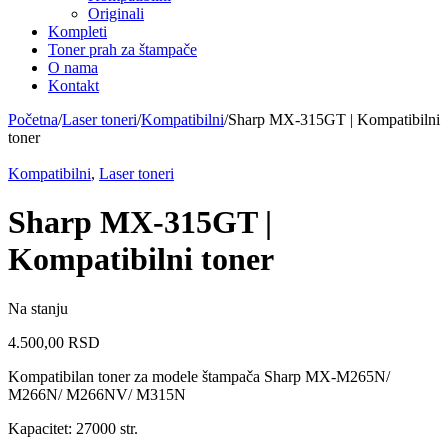
Originali
Kompleti
Toner prah za štampače
O nama
Kontakt
Početna
/
Laser toneri
/
Kompatibilni
/
Sharp MX-315GT | Kompatibilni
toner
Kompatibilni
,
Laser toneri
Sharp MX-315GT |
Kompatibilni toner
Na stanju
4.500,00
RSD
Kompatibilan toner za modele štampača Sharp MX-M265N/
M266N/ M266NV/ M315N
Kapacitet: 27000 str.