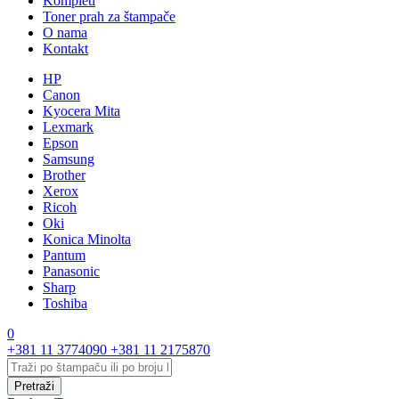
Kompleti
Toner prah za štampače
O nama
Kontakt
HP
Canon
Kyocera Mita
Lexmark
Epson
Samsung
Brother
Xerox
Ricoh
Oki
Konica Minolta
Pantum
Panasonic
Sharp
Toshiba
0
+381 11 3774090
+381 11 2175870