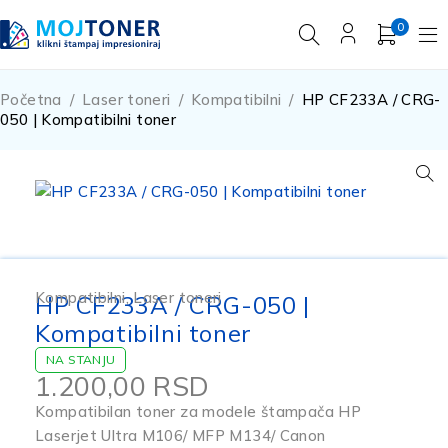
0
Početna
/
Laser toneri
/
Kompatibilni
/
HP CF233A / CRG-
050 | Kompatibilni toner
Kompatibilni
,
Laser toneri
HP CF233A / CRG-050 |
Kompatibilni toner
NA STANJU
1.200,00
RSD
Kompatibilan toner za modele štampača HP
Laserjet Ultra M106/ MFP M134/ Canon