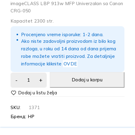
imageCLASS LBP 913w MFP Univerzalan sa Canon
CRG-050
Kapacitet 2300 str.
Procenjeno vreme isporuke: 1-2 dana.
Ako niste zadovoljni proizvodom iz bilo kog
razloga, u roku od 14 dana od dana prijema
robe možete vratiti proizvod. Za detaljnije
informacije kliknite
OVDE
Dodaj u korpu
SKU:
1371
Бренд:
HP