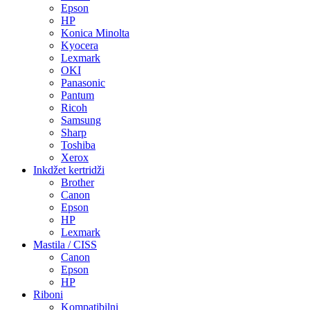
Epson
HP
Konica Minolta
Kyocera
Lexmark
OKI
Panasonic
Pantum
Ricoh
Samsung
Sharp
Toshiba
Xerox
Inkdžet kertridži
Brother
Canon
Epson
HP
Lexmark
Mastila / CISS
Canon
Epson
HP
Riboni
Kompatibilni