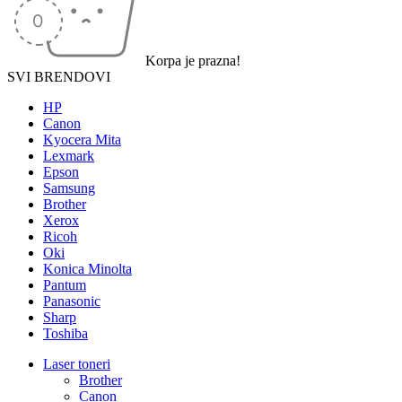
Korpa je prazna!
SVI BRENDOVI
HP
Canon
Kyocera Mita
Lexmark
Epson
Samsung
Brother
Xerox
Ricoh
Oki
Konica Minolta
Pantum
Panasonic
Sharp
Toshiba
Laser toneri
Brother
Canon