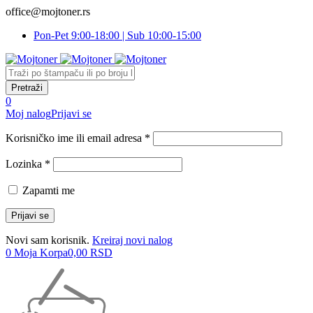
office@mojtoner.rs
Pon-Pet 9:00-18:00 | Sub 10:00-15:00
0
Moj nalog
Prijavi se
Korisničko ime ili email adresa *
Lozinka *
Zapamti me
Novi sam korisnik.
Kreiraj novi nalog
0
Moja Korpa
0,00
RSD