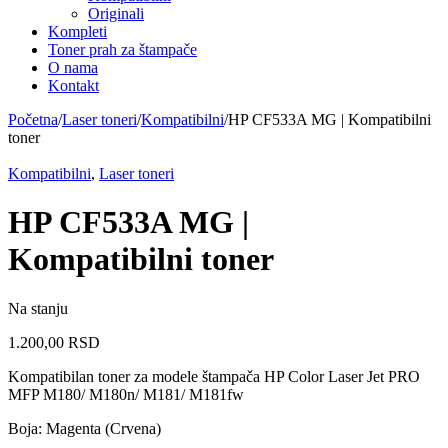
Originali
Kompleti
Toner prah za štampače
O nama
Kontakt
Početna
/
Laser toneri
/
Kompatibilni
/
HP CF533A MG | Kompatibilni
toner
Kompatibilni
,
Laser toneri
HP CF533A MG |
Kompatibilni toner
Na stanju
1.200,00
RSD
Kompatibilan toner za modele štampača HP Color Laser Jet PRO
MFP M180/ M180n/ M181/ M181fw
Boja: Magenta (Crvena)