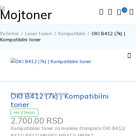
0
Početna
/
Laser toneri
/
Kompatibilni
/
OKI B412 (7k) |
Kompatibilni toner
Kompatibilni
,
Laser toneri
OKI B412 (7k) | Kompatibilni
toner
NA STANJU
2.700,00
RSD
Kompatibilan toner za modele štampača OKI B412/
B432/ B512/ MB492/ MB472/ MB562