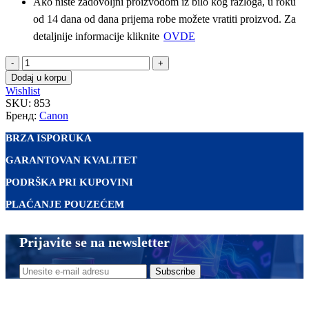
Ako niste zadovoljni proizvodom iz bilo kog razloga, u roku
od 14 dana od dana prijema robe možete vratiti proizvod. Za
detaljnije informacije kliknite
OVDE
Canon
C-
Dodaj u korpu
EXV-
Wishlist
18
SKU:
853
/
Бренд:
Canon
GPR-
22
BRZA ISPORUKA
|
GARANTOVAN KVALITET
Kompatibilni
toner
PODRŠKA PRI KUPOVINI
količina
PLAĆANJE POUZEĆEM
Prijavite se na newsletter
Subscribe