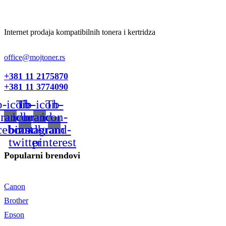
Internet prodaja kompatibilnih tonera i kertridza
office@mojtoner.rs
+381 11 2175870
+381 11 3774090
-icon-
Tb-
Tb-icon-
Tb-
rand-
icon-
brand-
icon-
cebook
brand-
instagram
brand-
twitter
pinterest
Popularni brendovi
Canon
Brother
Epson