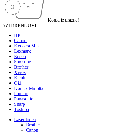
Korpa je prazna!
SVI BRENDOVI
HP
Canon
Kyocera Mita
Lexmark
Epson
Samsung
Brother
Xerox
Ricoh
Oki
Konica Minolta
Pantum
Panasonic
Sharp
Toshiba
Laser toneri
Brother
Canon