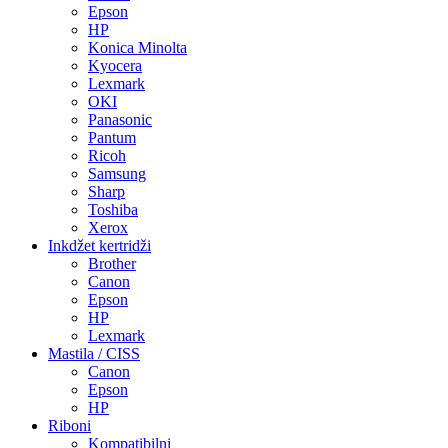
Epson
HP
Konica Minolta
Kyocera
Lexmark
OKI
Panasonic
Pantum
Ricoh
Samsung
Sharp
Toshiba
Xerox
Inkdžet kertridži
Brother
Canon
Epson
HP
Lexmark
Mastila / CISS
Canon
Epson
HP
Riboni
Kompatibilni