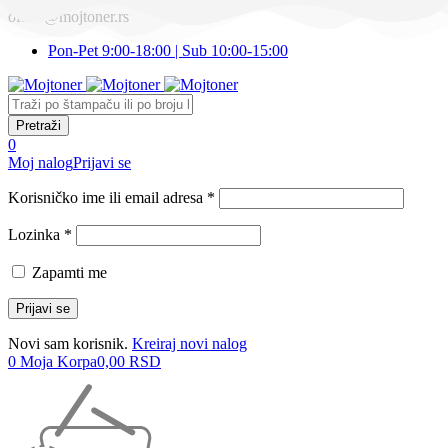
office@mojtoner.rs
Pon-Pet 9:00-18:00 | Sub 10:00-15:00
0
Moj nalog
Prijavi se
Korisničko ime ili email adresa *
Lozinka *
Zapamti me
Novi sam korisnik.
Kreiraj novi nalog
0
Moja Korpa
0,00
RSD