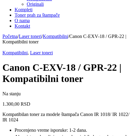
Originali
Kompleti
Toner prah za štampače
O nama
Kontakt
Početna
/
Laser toneri
/
Kompatibilni
/
Canon C-EXV-18 / GPR-22 |
Kompatibilni toner
Kompatibilni
,
Laser toneri
Canon C-EXV-18 / GPR-22 |
Kompatibilni toner
Na stanju
1.300,00
RSD
Kompatibilan toner za modele štampača Canon IR 1018/ IR 1022/
IR 1024
Procenjeno vreme isporuke: 1-2 dana.