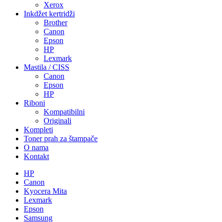
Xerox
Inkdžet kertridži
Brother
Canon
Epson
HP
Lexmark
Mastila / CISS
Canon
Epson
HP
Riboni
Kompatibilni
Originali
Kompleti
Toner prah za štampače
O nama
Kontakt
HP
Canon
Kyocera Mita
Lexmark
Epson
Samsung