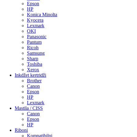
Epson
HP
Konica Minolta
Kyocera
Lexmark
OKI
Panasonic
Pantum
Ricoh
Samsung
Sharp
Toshiba
Xerox
Inkdžet kertridži
Brother
Canon
Epson
HP
Lexmark
Mastila / CISS
Canon
Epson
HP
Riboni
Kompatibilni