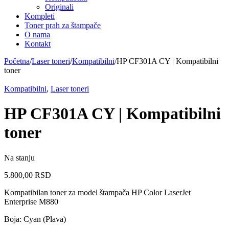
Originali
Kompleti
Toner prah za štampače
O nama
Kontakt
Početna
/
Laser toneri
/
Kompatibilni
/
HP CF301A CY | Kompatibilni
toner
Kompatibilni
,
Laser toneri
HP CF301A CY | Kompatibilni
toner
Na stanju
5.800,00
RSD
Kompatibilan toner za model štampača HP Color LaserJet
Enterprise M880
Boja: Cyan (Plava)