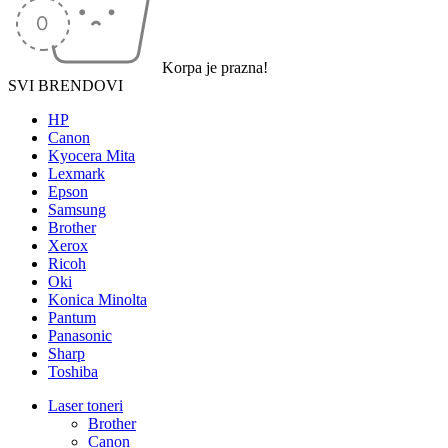
Korpa je prazna!
SVI BRENDOVI
HP
Canon
Kyocera Mita
Lexmark
Epson
Samsung
Brother
Xerox
Ricoh
Oki
Konica Minolta
Pantum
Panasonic
Sharp
Toshiba
Laser toneri
Brother
Canon