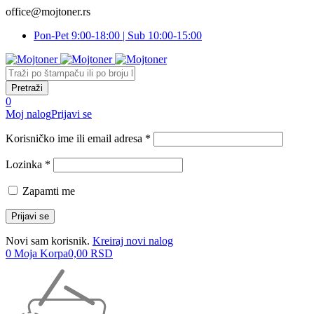
office@mojtoner.rs
Pon-Pet 9:00-18:00 | Sub 10:00-15:00
0
Moj nalog
Prijavi se
Korisničko ime ili email adresa *
Lozinka *
Zapamti me
Novi sam korisnik.
Kreiraj novi nalog
0
Moja Korpa
0,00
RSD