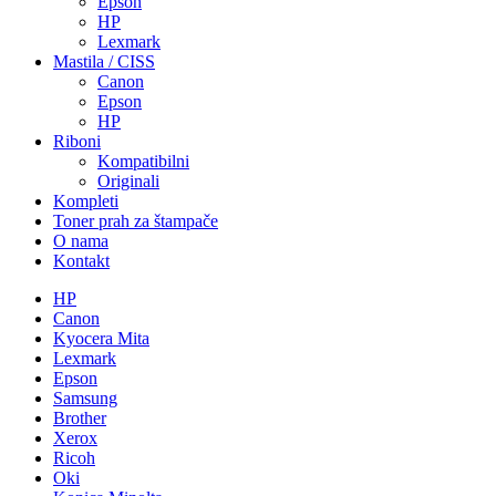
Epson
HP
Lexmark
Mastila / CISS
Canon
Epson
HP
Riboni
Kompatibilni
Originali
Kompleti
Toner prah za štampače
O nama
Kontakt
HP
Canon
Kyocera Mita
Lexmark
Epson
Samsung
Brother
Xerox
Ricoh
Oki