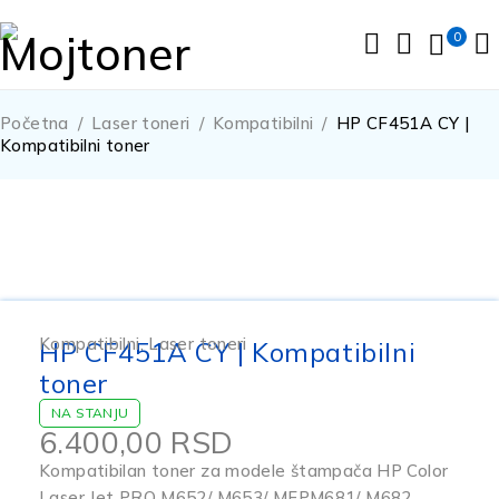
0
Početna
/
Laser toneri
/
Kompatibilni
/
HP CF451A CY |
Kompatibilni toner
Kompatibilni
,
Laser toneri
HP CF451A CY | Kompatibilni
toner
NA STANJU
6.400,00
RSD
Kompatibilan toner za modele štampača HP Color
Laser Jet PRO M652/ M653/ MFPM681/ M682