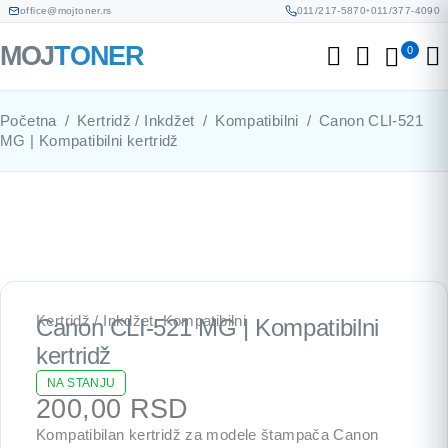
office@mojtoner.rs
011/217-5870
•
011/377-4090
0
Početna
/
Kertridž / Inkdžet
/
Kompatibilni
/
Canon CLI-521
MG | Kompatibilni kertridž
Kertridž / Inkdžet
,
Kompatibilni
Canon CLI-521 MG | Kompatibilni
kertridž
NA STANJU
200,00
RSD
Kompatibilan kertridž za modele štampača Canon