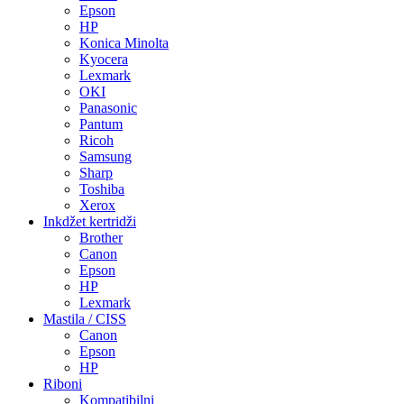
Epson
HP
Konica Minolta
Kyocera
Lexmark
OKI
Panasonic
Pantum
Ricoh
Samsung
Sharp
Toshiba
Xerox
Inkdžet kertridži
Brother
Canon
Epson
HP
Lexmark
Mastila / CISS
Canon
Epson
HP
Riboni
Kompatibilni