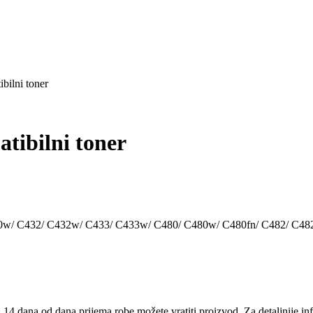
ilni toner
ibilni toner
430w/ C432/ C432w/ C433/ C433w/ C480/ C480w/ C480fn/ C482/ C4
14 dana od dana prijema robe možete vratiti proizvod. Za detaljnije in