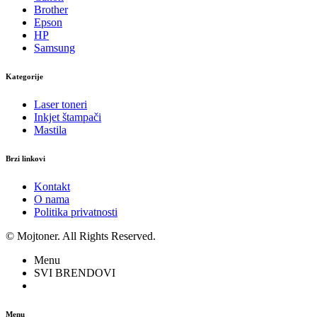
Brother
Epson
HP
Samsung
Kategorije
Laser toneri
Inkjet štampači
Mastila
Brzi linkovi
Kontakt
O nama
Politika privatnosti
© Mojtoner. All Rights Reserved.
Menu
SVI BRENDOVI
Menu