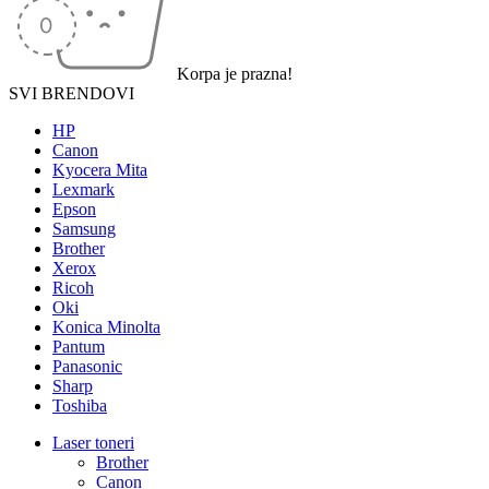
Korpa je prazna!
SVI BRENDOVI
HP
Canon
Kyocera Mita
Lexmark
Epson
Samsung
Brother
Xerox
Ricoh
Oki
Konica Minolta
Pantum
Panasonic
Sharp
Toshiba
Laser toneri
Brother
Canon