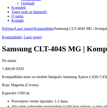
Originali
Kompleti
Toner prah za štampače
O nama
Kontakt
Početna
/
Laser toneri
/
Kompatibilni
/
Samsung CLT-404S MG | Kompatib
Kompatibilni
,
Laser toneri
Samsung CLT-404S MG | Kompat
Na stanju
1.400,00
RSD
Kompatibilan toner za modele štampača Samsung Xpress C430/ C
Boja: Magenta (Crvena)
Kapacitet 1500 str.
Procenjeno vreme isporuke: 1-2 dana.
Ako niste zadovoljni proizvodom iz bilo kog razloga, u roku od 