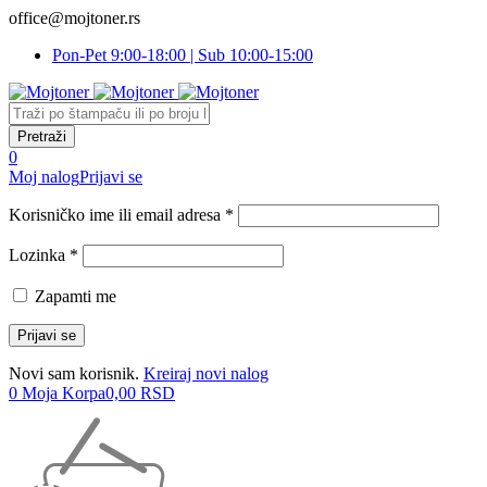
office@mojtoner.rs
Pon-Pet 9:00-18:00 | Sub 10:00-15:00
0
Moj nalog
Prijavi se
Korisničko ime ili email adresa *
Lozinka *
Zapamti me
Novi sam korisnik.
Kreiraj novi nalog
0
Moja Korpa
0,00
RSD