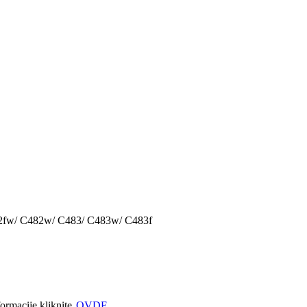
82fw/ C482w/ C483/ C483w/ C483f
formacije kliknite
OVDE