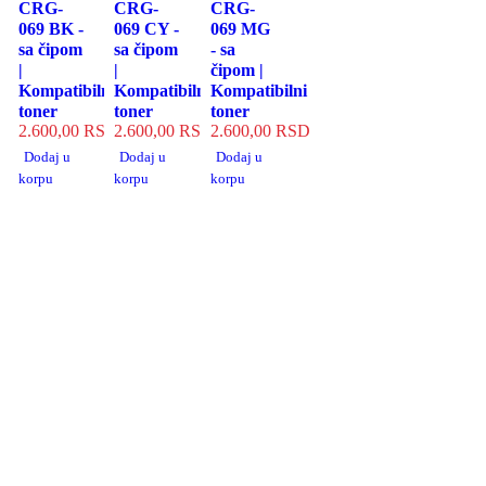
CRG-
CRG-
CRG-
069 BK -
069 CY -
069 MG
sa čipom
sa čipom
- sa
|
|
čipom |
Kompatibilni
Kompatibilni
Kompatibilni
toner
toner
toner
2.600,00
RSD
2.600,00
RSD
2.600,00
RSD
Dodaj u
Dodaj u
Dodaj u
korpu
korpu
korpu
BRZA ISPORUKA
Garantovan kvalitet
Podrška pri kupovini
Plaćanje pouzećem
Prijavite se na newsletter