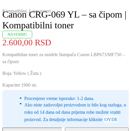
Kompatibilni
,
Laser toneri
Canon CRG-069 YL – sa čipom |
Kompatibilni toner
NA STANJU
2.600,00
RSD
Kompatibilan toner za modele štampača Canon LBP673/MF750 –
sa čipom
Boja: Yellow ( Žuta )
Kapacitet 1900 str.
Procenjeno vreme isporuke: 1-2 dana.
Ako niste zadovoljni proizvodom iz bilo kog razloga, u
roku od 14 dana od dana prijema robe možete vratiti
proizvod. Za detaljnije informacije kliknite
OVDE