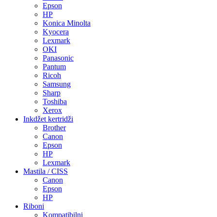
Epson
HP
Konica Minolta
Kyocera
Lexmark
OKI
Panasonic
Pantum
Ricoh
Samsung
Sharp
Toshiba
Xerox
Inkdžet kertridži
Brother
Canon
Epson
HP
Lexmark
Mastila / CISS
Canon
Epson
HP
Riboni
Kompatibilni