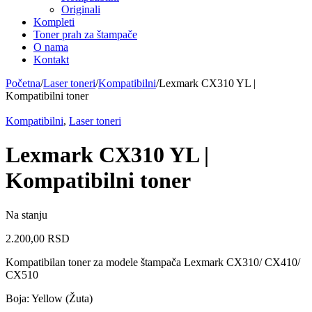
Originali
Kompleti
Toner prah za štampače
O nama
Kontakt
Početna
/
Laser toneri
/
Kompatibilni
/
Lexmark CX310 YL |
Kompatibilni toner
Kompatibilni
,
Laser toneri
Lexmark CX310 YL |
Kompatibilni toner
Na stanju
2.200,00
RSD
Kompatibilan toner za modele štampača Lexmark CX310/ CX410/
CX510
Boja: Yellow (Žuta)