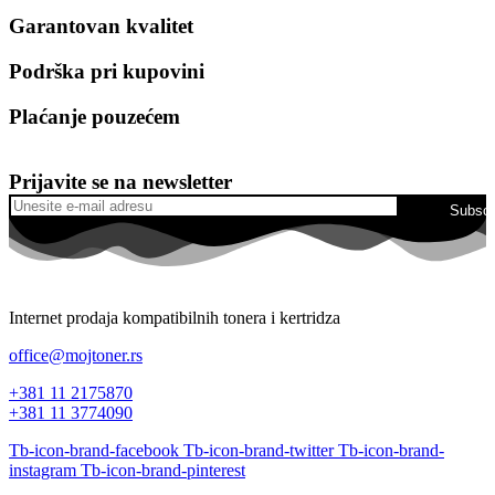
Garantovan kvalitet
Podrška pri kupovini
Plaćanje pouzećem
Prijavite se na newsletter
Subscr
Internet prodaja kompatibilnih tonera i kertridza
office@mojtoner.rs
+381 11 2175870
+381 11 3774090
Tb-icon-brand-facebook
Tb-icon-brand-twitter
Tb-icon-brand-
instagram
Tb-icon-brand-pinterest