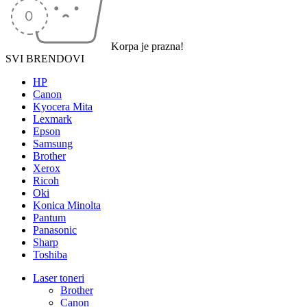
Korpa je prazna!
SVI BRENDOVI
HP
Canon
Kyocera Mita
Lexmark
Epson
Samsung
Brother
Xerox
Ricoh
Oki
Konica Minolta
Pantum
Panasonic
Sharp
Toshiba
Laser toneri
Brother
Canon