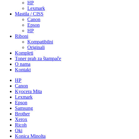
HP
Lexmark
Mastila / CISS
Canon
Epson
HP
Riboni
Kompatibilni
Originali
Kompleti
Toner prah za štampače
O nama
Kontakt
HP
Canon
Kyocera Mita
Lexmark
Epson
Samsung
Brother
Xerox
Ricoh
Oki
Konica Minolta