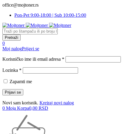
office@mojtoner.rs
Pon-Pet 9:00-18:00 | Sub 10:00-15:00
0
Moj nalog
Prijavi se
Korisničko ime ili email adresa *
Lozinka *
Zapamti me
Novi sam korisnik.
Kreiraj novi nalog
0
Moja Korpa
0,00
RSD