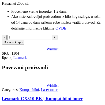
Kapacitet 2000 str.
Procenjeno vreme isporuke: 1-2 dana.
Ako niste zadovoljni proizvodom iz bilo kog razloga, u roku
od 14 dana od dana prijema robe možete vratiti proizvod. Za
detaljnije informacije kliknite
OVDE
Lexmark
CX310
Dodaj u korpu
YL
Wishlist
|
SKU:
1304
Kompatibilni
Бренд:
Lexmark
toner
količina
Povezani proizvodi
Wishlist
Categories:
Kompatibilni
,
Laser toneri
Lexmark CX310 BK | Kompatibilni toner