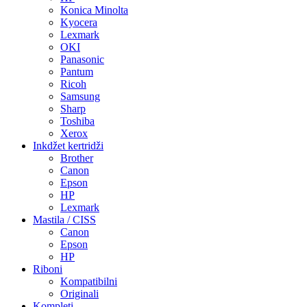
Konica Minolta
Kyocera
Lexmark
OKI
Panasonic
Pantum
Ricoh
Samsung
Sharp
Toshiba
Xerox
Inkdžet kertridži
Brother
Canon
Epson
HP
Lexmark
Mastila / CISS
Canon
Epson
HP
Riboni
Kompatibilni
Originali
Kompleti