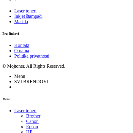
Laser toneri
Inkjet štampači
Mastila
Brzi linkovi
Kontakt
O nama
Politika privatnosti
© Mojtoner. All Rights Reserved.
Menu
SVI BRENDOVI
Menu
Laser toneri
Brother
Canon
Epson
HP