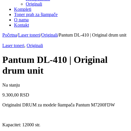
Originali
Kompleti
Toner prah za štampače
O nama
Kontakt
Početna
/
Laser toneri
/
Originali
/
Pantum DL-410 | Original drum unit
Laser toneri
,
Originali
Pantum DL-410 | Original
drum unit
Na stanju
9.300,00
RSD
Originalni DRUM za modele štampača Pantum M7200FDW
Kapacitet: 12000 str.