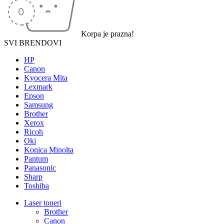
Korpa je prazna!
SVI BRENDOVI
HP
Canon
Kyocera Mita
Lexmark
Epson
Samsung
Brother
Xerox
Ricoh
Oki
Konica Minolta
Pantum
Panasonic
Sharp
Toshiba
Laser toneri
Brother
Canon