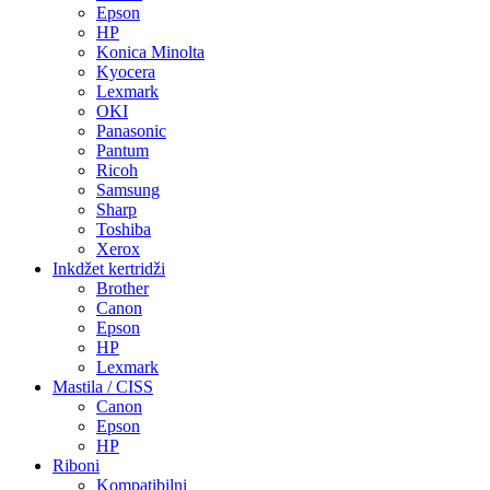
Epson
HP
Konica Minolta
Kyocera
Lexmark
OKI
Panasonic
Pantum
Ricoh
Samsung
Sharp
Toshiba
Xerox
Inkdžet kertridži
Brother
Canon
Epson
HP
Lexmark
Mastila / CISS
Canon
Epson
HP
Riboni
Kompatibilni