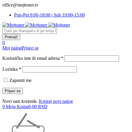
office@mojtoner.rs
Pon-Pet 9:00-18:00 | Sub 10:00-15:00
0
Moj nalog
Prijavi se
Korisničko ime ili email adresa *
Lozinka *
Zapamti me
Novi sam korisnik.
Kreiraj novi nalog
0
Moja Korpa
0,00
RSD