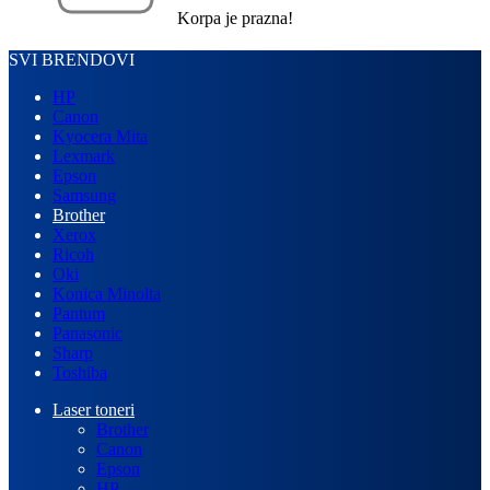
Korpa je prazna!
SVI BRENDOVI
HP
Canon
Kyocera Mita
Lexmark
Epson
Samsung
Brother
Xerox
Ricoh
Oki
Konica Minolta
Pantum
Panasonic
Sharp
Toshiba
Laser toneri
Brother
Canon
Epson
HP