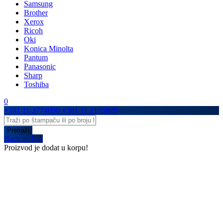
Samsung
Brother
Xerox
Ricoh
Oki
Konica Minolta
Pantum
Panasonic
Sharp
Toshiba
0
+381 11 3774090
+381 11 2175870
Back to Top
Proizvod je dodat u korpu!