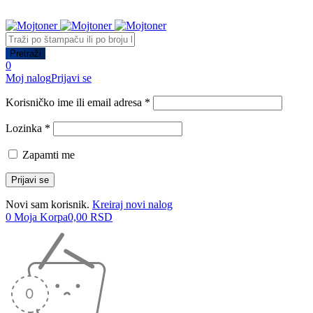
0
Moj nalog
Prijavi se
Korisničko ime ili email adresa *
Lozinka *
Zapamti me
Novi sam korisnik.
Kreiraj novi nalog
0
Moja Korpa
0,00
RSD