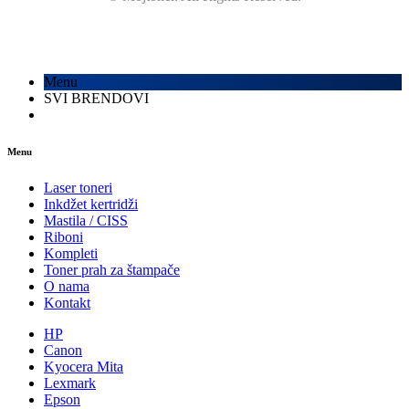
Menu
SVI BRENDOVI
Menu
Laser toneri
Inkdžet kertridži
Mastila / CISS
Riboni
Kompleti
Toner prah za štampače
O nama
Kontakt
HP
Canon
Kyocera Mita
Lexmark
Epson