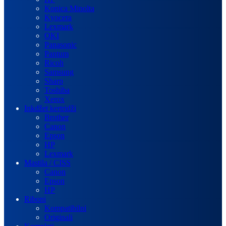
Konica Minolta
Kyocera
Lexmark
OKI
Panasonic
Pantum
Ricoh
Samsung
Sharp
Toshiba
Xerox
Inkdžet kertridži
Brother
Canon
Epson
HP
Lexmark
Mastila / CISS
Canon
Epson
HP
Riboni
Kompatibilni
Originali