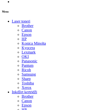
Menu
Laser toneri
Brother
Canon
Epson
HP
Konica Minolta
Kyocera
Lexmark
OKI
Panasonic
Pantum
Ricoh
Samsung
Sharp
Toshiba
Xerox
Inkdžet kertridži
Brother
Canon
Epson
HP