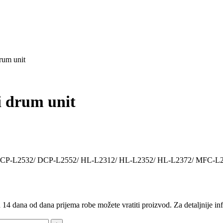
rum unit
i drum unit
2/ DCP-L2532/ DCP-L2552/ HL-L2312/ HL-L2352/ HL-L2372/ MFC-
14 dana od dana prijema robe možete vratiti proizvod. Za detaljnije in