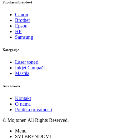
Popularni brendovi
Canon
Brother
Epson
HP
Samsung
Kategorije
Laser toneri
Inkjet štampači
Mastila
Brzi linkovi
Kontakt
O nama
Politika privatnosti
© Mojtoner. All Rights Reserved.
Menu
SVI BRENDOVI