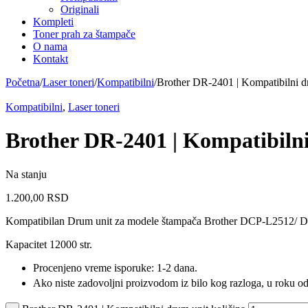
Originali
Kompleti
Toner prah za štampače
O nama
Kontakt
Početna
/
Laser toneri
/
Kompatibilni
/
Brother DR-2401 | Kompatibilni d
Kompatibilni
,
Laser toneri
Brother DR-2401 | Kompatibiln
Na stanju
1.200,00
RSD
Kompatibilan Drum unit za modele štampača Brother DCP-L251
Kapacitet 12000 str.
Procenjeno vreme isporuke: 1-2 dana.
Ako niste zadovoljni proizvodom iz bilo kog razloga, u roku od 