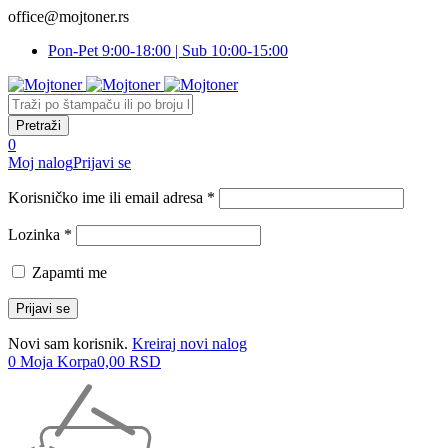
office@mojtoner.rs
Pon-Pet 9:00-18:00 | Sub 10:00-15:00
0
Moj nalog
Prijavi se
Korisničko ime ili email adresa *
Lozinka *
Zapamti me
Novi sam korisnik.
Kreiraj novi nalog
0
Moja Korpa
0,00
RSD