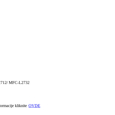
L2712/ MFC-L2732
formacije kliknite
OVDE