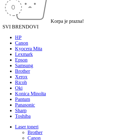
Korpa je prazna!
SVI BRENDOVI
HP
Canon
Kyocera Mita
Lexmark
Epson
Samsung
Brother
Xerox
Ricoh
Oki
Konica Minolta
Pantum
Panasonic
Sharp
Toshiba
Laser toneri
Brother
Canon