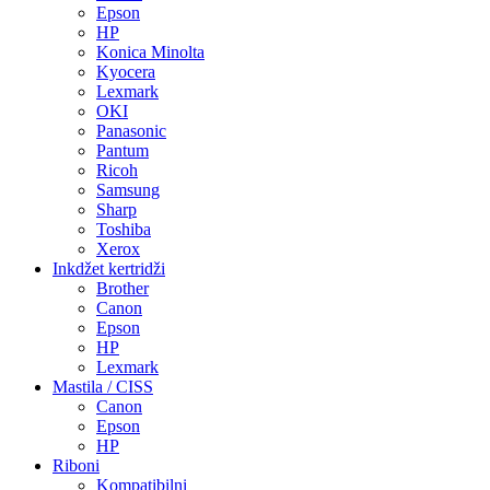
Epson
HP
Konica Minolta
Kyocera
Lexmark
OKI
Panasonic
Pantum
Ricoh
Samsung
Sharp
Toshiba
Xerox
Inkdžet kertridži
Brother
Canon
Epson
HP
Lexmark
Mastila / CISS
Canon
Epson
HP
Riboni
Kompatibilni