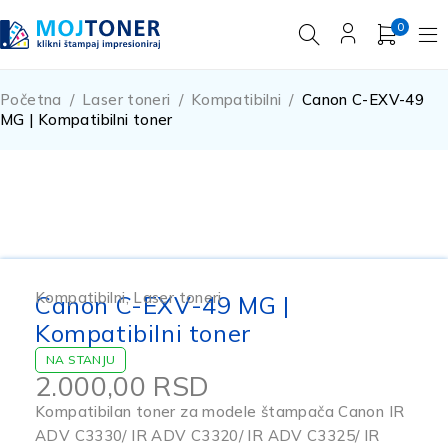
0
Početna
/
Laser toneri
/
Kompatibilni
/
Canon C-EXV-49
MG | Kompatibilni toner
Kompatibilni
,
Laser toneri
Canon C-EXV-49 MG |
Kompatibilni toner
NA STANJU
2.000,00
RSD
Kompatibilan toner za modele štampača Canon IR
ADV C3330/ IR ADV C3320/ IR ADV C3325/ IR