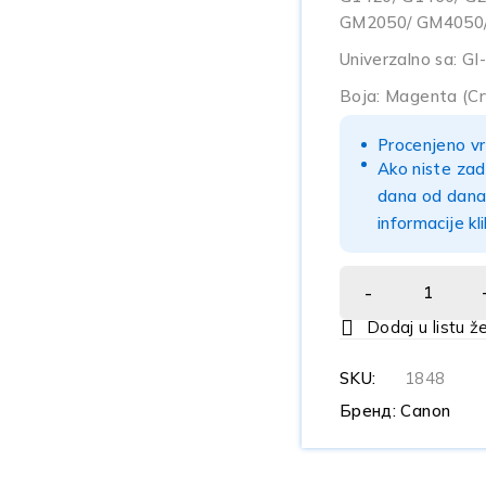
GM2050/ GM4050/
Univerzalno sa: GI-
Boja: Magenta (C
Procenjeno vr
Ako niste zad
dana od dana 
informacije kl
SKU:
1848
Бренд:
Canon