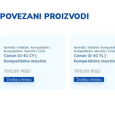
POVEZANI PROIZVODI
Kertridž / Inkdžet
,
Kompatibilni
,
Kertridž / Inkdžet
,
Kompatibi
Kompatibilni
,
Mastila / CISS
Kompatibilni
,
Mastila / CIS
Canon GI-41 CY |
Canon GI-41 YL |
Kompatibilno mastilo
Kompatibilno mastil
700,00
RSD
700,00
RSD
Dodaj u korpu
Dodaj u korpu