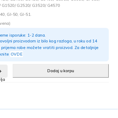
 G1520/ G2520/ G3520/ G4570
40, GI-50, GI-51.
rvena)
eme isporuke: 1-2 dana.
ovoljni proizvodom iz bilo kog razloga, u roku od 14
prijema robe možete vratiti proizvod. Za detaljnije
iknite
OVDE
Dodaj u korpu