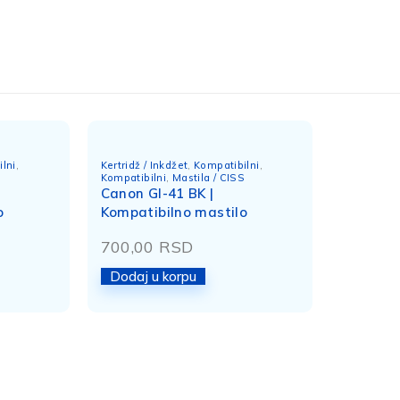
lni
,
Kertridž / Inkdžet
,
Kompatibilni
,
S
Kompatibilni
,
Mastila / CISS
Canon GI-41 BK |
o
Kompatibilno mastilo
700,00
RSD
Dodaj u korpu