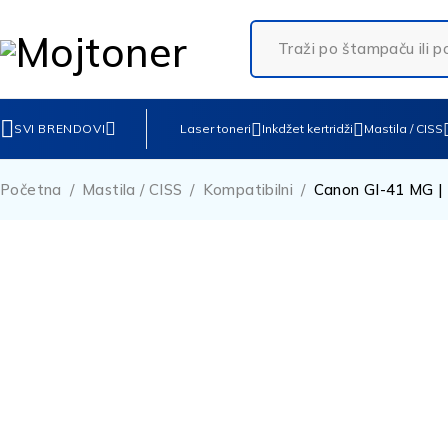
SVI BRENDOVI
Laser toneri
Inkdžet kertridži
Mastila / CISS
Početna
/
Mastila / CISS
/
Kompatibilni
/
Canon GI-41 MG | 