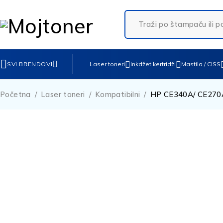
SVI BRENDOVI
Laser toneri
Inkdžet kertridži
Mastila / CISS
Početna
/
Laser toneri
/
Kompatibilni
/
HP CE340A/ CE270A/