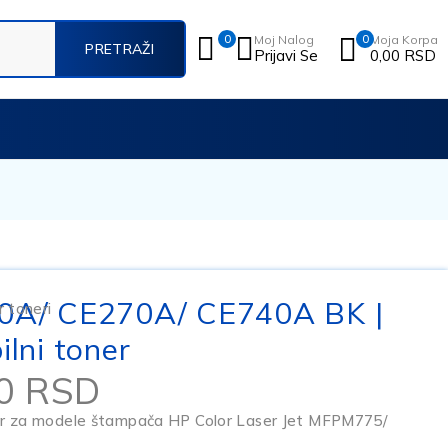
0
Moj Nalog
0
Moja Korpa
Prijavi Se
0,00
RSD
0A/ CE270A/ CE740A BK |
 toneri
lni toner
00
RSD
er za modele štampača HP Color Laser Jet MFPM775/