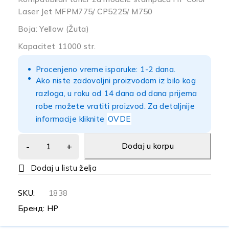
Laser Jet MFPM775/ CP5225/ M750
Boja: Yellow (Žuta)
Kapacitet 11000 str.
Procenjeno vreme isporuke: 1-2 dana.
Ako niste zadovoljni proizvodom iz bilo kog
razloga, u roku od 14 dana od dana prijema
robe možete vratiti proizvod. Za detaljnije
informacije kliknite
OVDE
Dodaj u korpu
SKU:
1838
Бренд:
HP