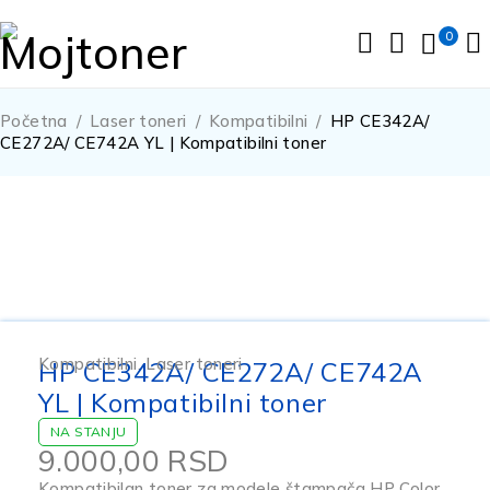
0
Početna
/
Laser toneri
/
Kompatibilni
/
HP CE342A/
CE272A/ CE742A YL | Kompatibilni toner
Kompatibilni
,
Laser toneri
HP CE342A/ CE272A/ CE742A
YL | Kompatibilni toner
NA STANJU
9.000,00
RSD
Kompatibilan toner za modele štampača HP Color