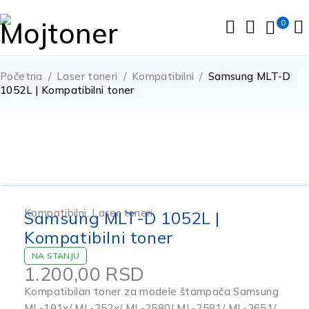
0
Početna
/
Laser toneri
/
Kompatibilni
/
Samsung MLT-D
1052L | Kompatibilni toner
Kompatibilni
,
Laser toneri
Samsung MLT-D 1052L |
Kompatibilni toner
NA STANJU
1.200,00
RSD
Kompatibilan toner za modele štampača Samsung
ML-191x/ ML-252x/ ML-2580/ ML-2581/ ML-2651/