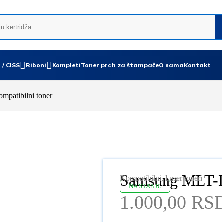
 / CISS
Riboni
Kompleti
Toner prah za štampače
O nama
Kontakt
patibilni toner
Samsung MLT-D 
Kompatibilni
,
Laser toneri
NA STANJU
1.000,00
RS