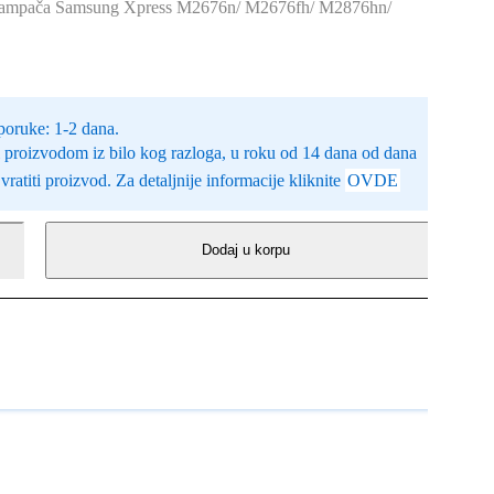
 štampača Samsung Xpress M2676n/ M2676fh/ M2876hn/
poruke: 1-2 dana.
 proizvodom iz bilo kog razloga, u roku od 14 dana od dana
ratiti proizvod. Za detaljnije informacije kliknite
OVDE
Dodaj u korpu