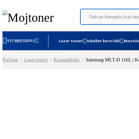
Laser toneri
Inkdžet kertridži
Mastila
SVI BRENDOVI
Početna
/
Laser toneri
/
Kompatibilni
/
Samsung MLT-D 116L | Kom