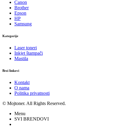
Canon
Brother
Epson
HP
Samsung
Kategorije
Laser toneri
Inkjet štampači
Mastila
Brzi linkovi
Kontakt
O nama
Politika privatnosti
© Mojtoner. All Rights Reserved.
Menu
SVI BRENDOVI