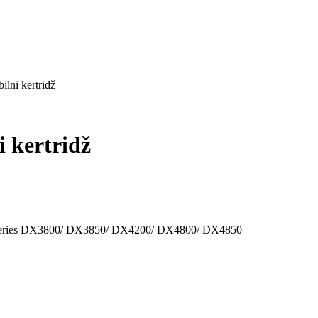
lni kertridž
 kertridž
8 Series DX3800/ DX3850/ DX4200/ DX4800/
DX4850