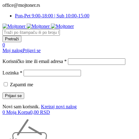
office@mojtoner.rs
Pon-Pet 9:00-18:00 | Sub 10:00-15:00
0
Moj nalog
Prijavi se
Korisničko ime ili email adresa *
Lozinka *
Zapamti me
Novi sam korisnik.
Kreiraj novi nalog
0
Moja Korpa
0,00
RSD