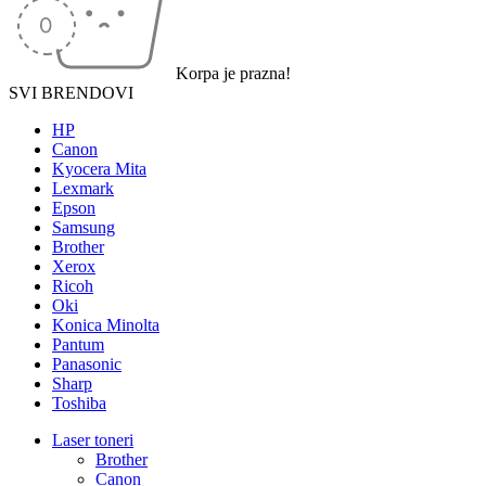
Korpa je prazna!
SVI BRENDOVI
HP
Canon
Kyocera Mita
Lexmark
Epson
Samsung
Brother
Xerox
Ricoh
Oki
Konica Minolta
Pantum
Panasonic
Sharp
Toshiba
Laser toneri
Brother
Canon