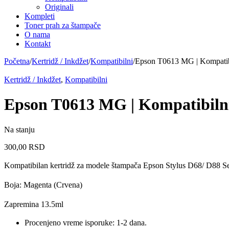
Originali
Kompleti
Toner prah za štampače
O nama
Kontakt
Početna
/
Kertridž / Inkdžet
/
Kompatibilni
/
Epson T0613 MG | Kompatibi
Kertridž / Inkdžet
,
Kompatibilni
Epson T0613 MG | Kompatibilni
Na stanju
300,00
RSD
Kompatibilan kertridž za modele štampača Epson Stylus D68/ D8
Boja: Magenta (Crvena)
Zapremina 13.5ml
Procenjeno vreme isporuke: 1-2 dana.