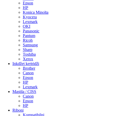
Epson
HP
Konica Minolta
Kyocera
Lexmark
OKI
Panasonic
Pantum
Ricoh
Samsung
Sharp
Toshiba
Xerox
Inkdžet kertridži
Brother
Canon
Epson
HP
Lexmark
Mastila / CISS
Canon
Epson
HP
Riboni
Kompatibilni