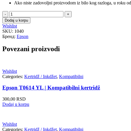
Ako niste zadovoljni proizvodom iz bilo kog razloga, u roku od 
Epson
T0613
Dodaj u korpu
MG
Wishlist
|
SKU:
1040
Kompatibilni
Бренд:
Epson
kertridž
količina
Povezani proizvodi
Wishlist
Categories:
Kertridž / Inkdžet
,
Kompatibilni
Epson T0614 YL | Kompatibilni kertridž
300,00
RSD
Dodaj u korpu
Wishlist
Categories:
Kertridž / Inkdžet
,
Kompatibilni