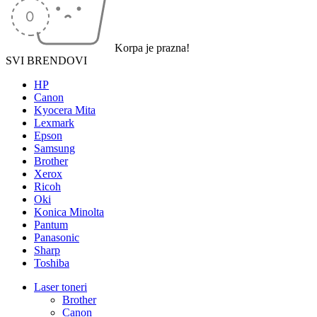
Korpa je prazna!
SVI BRENDOVI
HP
Canon
Kyocera Mita
Lexmark
Epson
Samsung
Brother
Xerox
Ricoh
Oki
Konica Minolta
Pantum
Panasonic
Sharp
Toshiba
Laser toneri
Brother
Canon