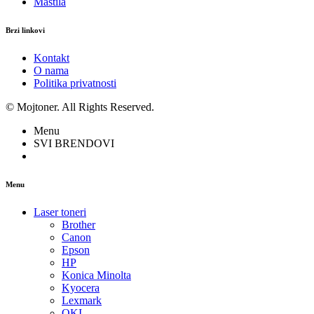
Mastila
Brzi linkovi
Kontakt
O nama
Politika privatnosti
© Mojtoner. All Rights Reserved.
Menu
SVI BRENDOVI
Menu
Laser toneri
Brother
Canon
Epson
HP
Konica Minolta
Kyocera
Lexmark
OKI