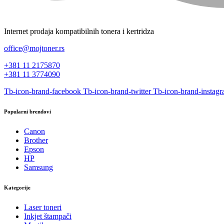
Internet prodaja kompatibilnih tonera i kertridza
office@mojtoner.rs
+381 11 2175870
+381 11 3774090
Tb-icon-brand-facebook
Tb-icon-brand-twitter
Tb-icon-brand-instag
Popularni brendovi
Canon
Brother
Epson
HP
Samsung
Kategorije
Laser toneri
Inkjet štampači