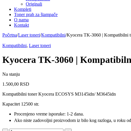
Originali
Kompleti
Toner prah za štampače
O nama
Kontakt
Početna
/
Laser toneri
/
Kompatibilni
/
Kyocera TK-3060 | Kompatibilni t
Kompatibilni
,
Laser toneri
Kyocera TK-3060 | Kompatibiln
Na stanju
1.500,00
RSD
Kompatibilni toner Kyocera ECOSYS M3145idn/ M3645idn
Kapacitet 12500 str.
Procenjeno vreme isporuke: 1-2 dana.
Ako niste zadovoljni proizvodom iz bilo kog razloga, u roku od 
Kyocera