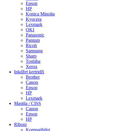
Epson
HP
Konica Minolta
Kyocera
Lexmark
OKI
Panasonic
Pantum
Ricoh
Samsung
Sharp
Toshiba
Xerox
Inkdžet kertridži
Brother
Canon
Epson
HP
Lexmark
Mastila / CISS
Canon
Epson
HP
Riboni
Kompatibilni