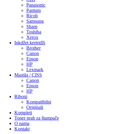
Panasonic
Pantum
Ricoh
Samsung
Sharp
Toshiba
Xerox
Inkdžet kertridži
Brother
Canon
Epson
HP
Lexmark
Mastila / CISS
Canon
Epson
HP
Riboni
Kompatibilni
Originali
Kompleti
Toner prah za štampače
O nama
Kontakt