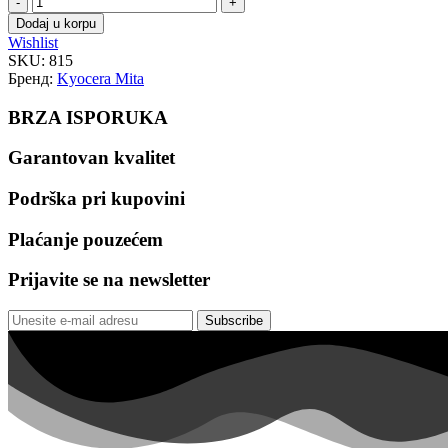
TK-
Dodaj u korpu
410
Wishlist
|
SKU:
815
Kompatibilni
Бренд:
Kyocera Mita
toner
količina
BRZA ISPORUKA
Garantovan kvalitet
Podrška pri kupovini
Plaćanje pouzećem
Prijavite se na newsletter
Subscribe