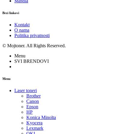
Mastila
Brzi linkovi
Kontakt
O nama
Politika privatnosti
© Mojtoner. All Rights Reserved.
Menu
SVI BRENDOVI
Menu
Laser toneri
Brother
Canon
Epson
HP
Konica Minolta
Kyocera
Lexmark
OKI