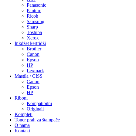
Panasonic
Pantum
Ricoh
Samsung
Sharp
Toshiba
Xerox
Inkdžet kertridži
Brother
Canon
Epson
HP
Lexmark
Mastila / CISS
Canon
Epson
HP
Riboni
Kompatibilni
Originali
Kompleti
Toner prah za štampače
O nama
Kontakt