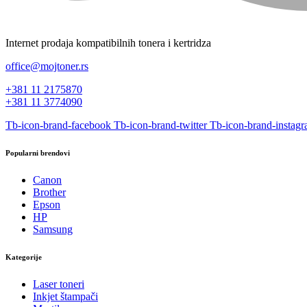
Internet prodaja kompatibilnih tonera i kertridza
office@mojtoner.rs
+381 11 2175870
+381 11 3774090
Tb-icon-brand-facebook
Tb-icon-brand-twitter
Tb-icon-brand-instag
Popularni brendovi
Canon
Brother
Epson
HP
Samsung
Kategorije
Laser toneri
Inkjet štampači