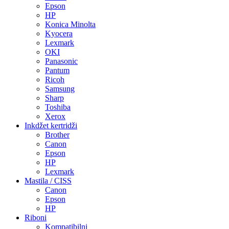
Epson
HP
Konica Minolta
Kyocera
Lexmark
OKI
Panasonic
Pantum
Ricoh
Samsung
Sharp
Toshiba
Xerox
Inkdžet kertridži
Brother
Canon
Epson
HP
Lexmark
Mastila / CISS
Canon
Epson
HP
Riboni
Kompatibilni