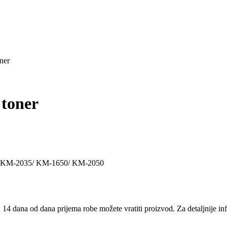
ner
 toner
5/ KM-2035/ KM-1650/ KM-2050
14 dana od dana prijema robe možete vratiti proizvod. Za detaljnije in