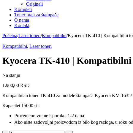
Originali
Kompleti
Toner prah za štampače
O nama
Kontakt
Početna
/
Laser toneri
/
Kompatibilni
/
Kyocera TK-410 | Kompatibilni to
Kompatibilni
,
Laser toneri
Kyocera TK-410 | Kompatibilni
Na stanju
1.900,00
RSD
Kompatibilan toner TK-410 za modele štampača Kyocera KM-163
Kapacitet 15000 str.
Procenjeno vreme isporuke: 1-2 dana.
Ako niste zadovoljni proizvodom iz bilo kog razloga, u roku od 
Kyocera