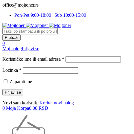
office@mojtoner.rs
Pon-Pet 9:00-18:00 | Sub 10:00-15:00
0
Moj nalog
Prijavi se
Korisničko ime ili email adresa *
Lozinka *
Zapamti me
Novi sam korisnik.
Kreiraj novi nalog
0
Moja Korpa
0,00
RSD