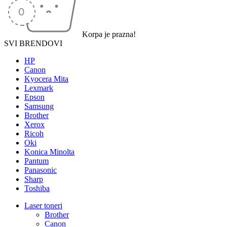
Korpa je prazna!
SVI BRENDOVI
HP
Canon
Kyocera Mita
Lexmark
Epson
Samsung
Brother
Xerox
Ricoh
Oki
Konica Minolta
Pantum
Panasonic
Sharp
Toshiba
Laser toneri
Brother
Canon