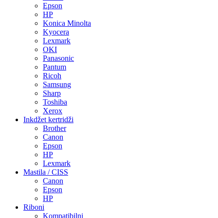
Epson
HP
Konica Minolta
Kyocera
Lexmark
OKI
Panasonic
Pantum
Ricoh
Samsung
Sharp
Toshiba
Xerox
Inkdžet kertridži
Brother
Canon
Epson
HP
Lexmark
Mastila / CISS
Canon
Epson
HP
Riboni
Kompatibilni