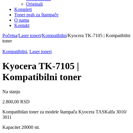
Originali
Kompleti
Toner prah za štampače
O nama
Kontakt
Početna
/
Laser toneri
/
Kompatibilni
/
Kyocera TK-7105 | Kompatibilni
toner
Kompatibilni
,
Laser toneri
Kyocera TK-7105 |
Kompatibilni toner
Na stanju
2.800,00
RSD
Kompatibilan toner za modele štampača Kyocera TASKalfa 3010/
3011
Kapacitet 20000 str.