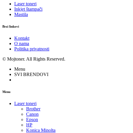
Laser toneri
Inkjet štampači
Mastila
Brzi linkovi
Kontakt
O nama
Politika privatnosti
© Mojtoner. All Rights Reserved.
Menu
SVI BRENDOVI
Menu
Laser toneri
Brother
Canon
Epson
HP
Konica Minolta