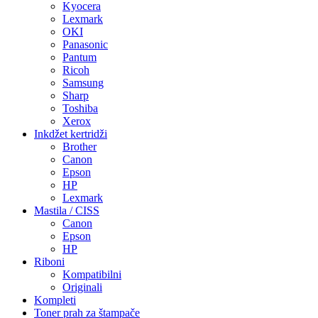
Kyocera
Lexmark
OKI
Panasonic
Pantum
Ricoh
Samsung
Sharp
Toshiba
Xerox
Inkdžet kertridži
Brother
Canon
Epson
HP
Lexmark
Mastila / CISS
Canon
Epson
HP
Riboni
Kompatibilni
Originali
Kompleti
Toner prah za štampače