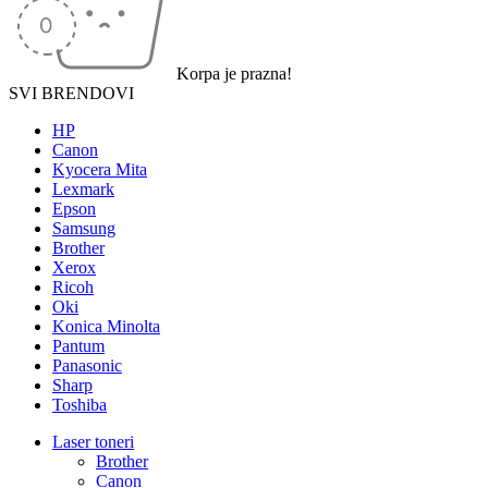
Korpa je prazna!
SVI BRENDOVI
HP
Canon
Kyocera Mita
Lexmark
Epson
Samsung
Brother
Xerox
Ricoh
Oki
Konica Minolta
Pantum
Panasonic
Sharp
Toshiba
Laser toneri
Brother
Canon