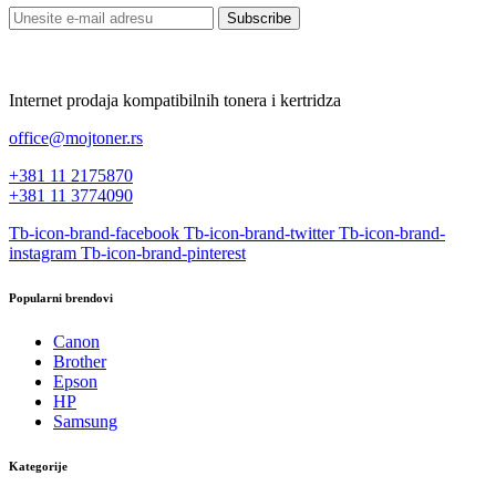
Subscribe
Internet prodaja kompatibilnih tonera i kertridza
office@mojtoner.rs
+381 11 2175870
+381 11 3774090
Tb-icon-brand-facebook
Tb-icon-brand-twitter
Tb-icon-brand-
instagram
Tb-icon-brand-pinterest
Popularni brendovi
Canon
Brother
Epson
HP
Samsung
Kategorije