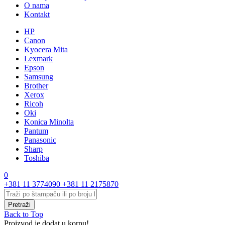
O nama
Kontakt
HP
Canon
Kyocera Mita
Lexmark
Epson
Samsung
Brother
Xerox
Ricoh
Oki
Konica Minolta
Pantum
Panasonic
Sharp
Toshiba
0
+381 11 3774090
+381 11 2175870
Back to Top
Proizvod je dodat u korpu!