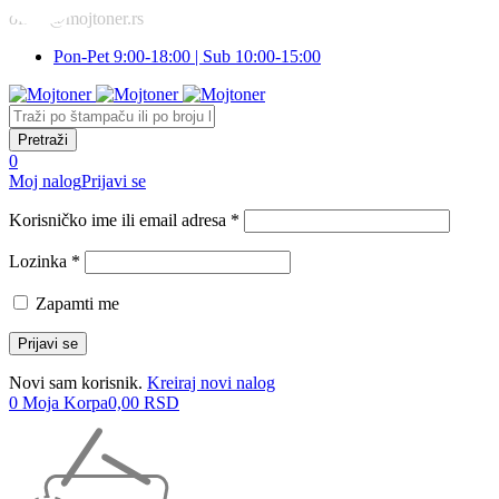
office@mojtoner.rs
Pon-Pet 9:00-18:00 | Sub 10:00-15:00
0
Moj nalog
Prijavi se
Korisničko ime ili email adresa *
Lozinka *
Zapamti me
Novi sam korisnik.
Kreiraj novi nalog
0
Moja Korpa
0,00
RSD