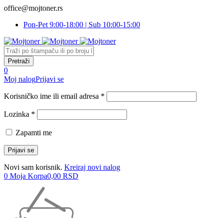
office@mojtoner.rs
Pon-Pet 9:00-18:00 | Sub 10:00-15:00
0
Moj nalog
Prijavi se
Korisničko ime ili email adresa *
Lozinka *
Zapamti me
Novi sam korisnik.
Kreiraj novi nalog
0
Moja Korpa
0,00
RSD