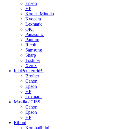
Epson
HP
Konica Minolta
Kyocera
Lexmark
OKI
Panasonic
Pantum
Ricoh
Samsung
Sharp
Toshiba
Xerox
Inkdžet kertridži
Brother
Canon
Epson
HP
Lexmark
Mastila / CISS
Canon
Epson
HP
Riboni
Kompatibilni