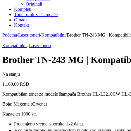
Originali
Kompleti
Toner prah za štampače
O nama
Kontakt
Početna
/
Laser toneri
/
Kompatibilni
/
Brother TN-243 MG | Kompatibiln
Kompatibilni
,
Laser toneri
Brother TN-243 MG | Kompatibi
Na stanju
1.100,00
RSD
Kompatibilan toner za modele štampača Brother HL-L3
Boja: Magenta (Crvena)
Kapacitet 1000 str.
Procenjeno vreme isporuke: 1-2 dana.
Ako niste zadovoljni proizvodom iz bilo kog razloga, u roku od 