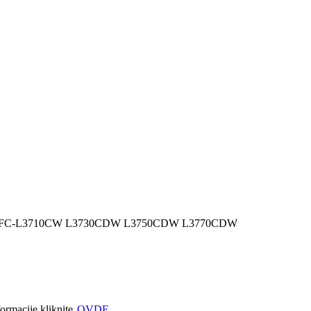
DW MFC-L3710CW L3730CDW L3750CDW L3770CDW
formacije kliknite
OVDE