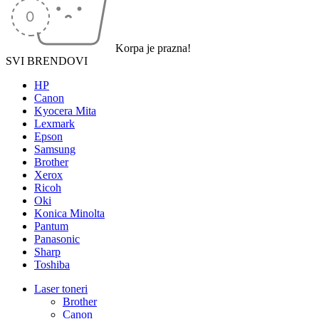
Korpa je prazna!
SVI BRENDOVI
HP
Canon
Kyocera Mita
Lexmark
Epson
Samsung
Brother
Xerox
Ricoh
Oki
Konica Minolta
Pantum
Panasonic
Sharp
Toshiba
Laser toneri
Brother
Canon