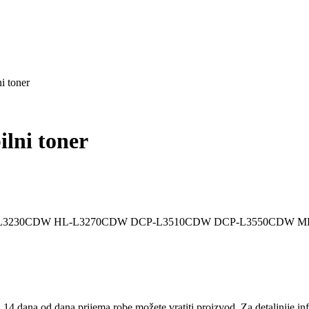
i toner
lni toner
210CW HL-L3230CDW HL-L3270CDW DCP-L3510CDW DCP-L3550C
14 dana od dana prijema robe možete vratiti proizvod. Za detaljnije in