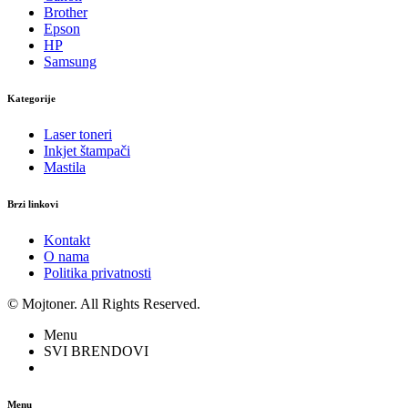
Brother
Epson
HP
Samsung
Kategorije
Laser toneri
Inkjet štampači
Mastila
Brzi linkovi
Kontakt
O nama
Politika privatnosti
© Mojtoner. All Rights Reserved.
Menu
SVI BRENDOVI
Menu