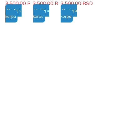
3.500,00
RSD
3.500,00
RSD
3.500,00
RSD
Dodaj u
Dodaj u
Dodaj u
korpu
korpu
korpu
BRZA ISPORUKA
Garantovan kvalitet
Podrška pri kupovini