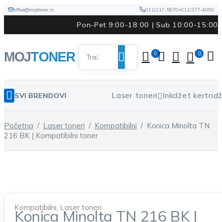
office@mojtoner.rs
011/217-5870
•
011/377-4090
Pon-Pet 9:00-18:00 | Sub 10:00-15:00
0
0
Laser toneri
Inkdžet kertridž
SVI BRENDOVI
Početna
/
Laser toneri
/
Kompatibilni
/
Konica Minolta TN
216 BK | Kompatibilni toner
Kompatibilni
,
Laser toneri
Konica Minolta TN 216 BK |