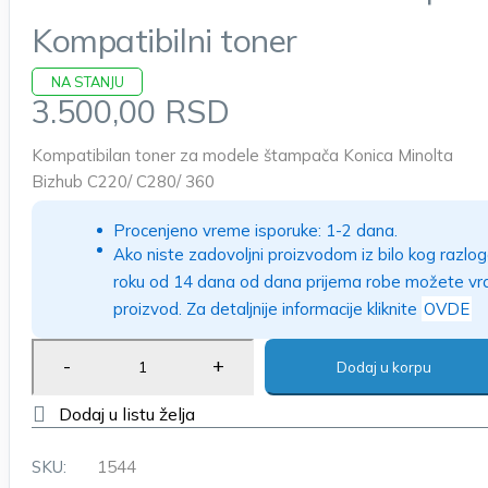
Kompatibilni toner
NA STANJU
3.500,00
RSD
Kompatibilan toner za modele štampača Konica Minolta
Bizhub C220/ C280/ 360
Procenjeno vreme isporuke: 1-2 dana.
Ako niste zadovoljni proizvodom iz bilo kog razlog
roku od 14 dana od dana prijema robe možete vra
proizvod. Za detaljnije informacije kliknite
OVDE
Dodaj u korpu
SKU:
1544