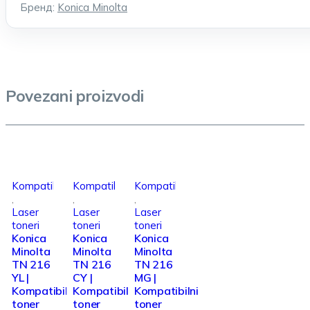
Бренд:
Konica Minolta
Povezani proizvodi
Kompatibilni
Kompatibilni
Kompatibilni
,
,
,
Laser
Laser
Laser
toneri
toneri
toneri
Konica
Konica
Konica
Minolta
Minolta
Minolta
TN 216
TN 216
TN 216
YL |
CY |
MG |
Kompatibilni
Kompatibilni
Kompatibilni
toner
toner
toner