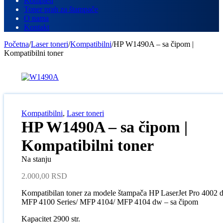
Kompleti
Toner prah za štampače
O nama
Kontakt
Početna
/
Laser toneri
/
Kompatibilni
/
HP W1490A – sa čipom |
Kompatibilni toner
Kompatibilni
,
Laser toneri
HP W1490A – sa čipom |
Kompatibilni toner
Na stanju
2.000,00
RSD
Kompatibilan toner za modele štampača HP LaserJet Pro 4002 
MFP 4100 Series/ MFP 4104/ MFP 4104 dw – sa čipom
Kapacitet 2900 str.