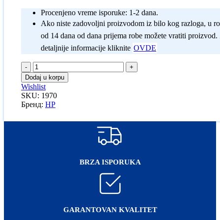
Procenjeno vreme isporuke: 1-2 dana.
Ako niste zadovoljni proizvodom iz bilo kog razloga, u r
od 14 dana od dana prijema robe možete vratiti proizvod.
detaljnije informacije kliknite
OVDE
HP
W1490A
Dodaj u korpu
-
Wishlist
sa
SKU:
1970
čipom
Бренд:
HP
|
Kompatibilni
toner
količina
BRZA ISPORUKA
GARANTOVAN KVALITET