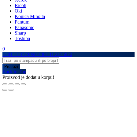
Ricoh
Oki
Konica Minolta
Pantum
Panasonic
Sharp
Toshiba
0
+381 11 3774090
+381 11 2175870
Back to Top
Proizvod je dodat u korpu!