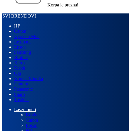
Korpa je prazna!
SVI BRENDOVI
HP
Canon
Kyocera Mita
Lexmark
Epson
Samsung
Brother
Xerox
Ricoh
Oki
Konica Minolta
Pantum
Panasonic
Sharp
Toshiba
Laser toneri
Brother
Canon
Epson
HP