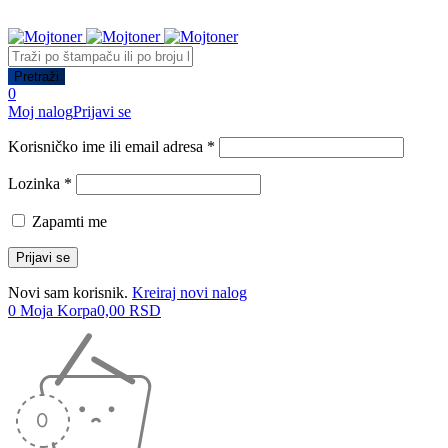
0
Moj nalog
Prijavi se
Korisničko ime ili email adresa *
Lozinka *
Zapamti me
Novi sam korisnik.
Kreiraj novi nalog
0
Moja Korpa
0,00
RSD