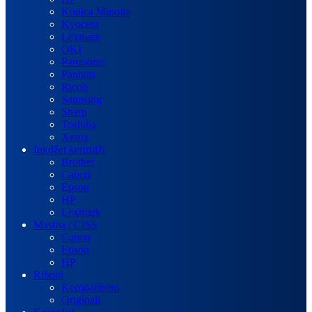
Konica Minolta
Kyocera
Lexmark
OKI
Panasonic
Pantum
Ricoh
Samsung
Sharp
Toshiba
Xerox
Inkdžet kertridži
Brother
Canon
Epson
HP
Lexmark
Mastila / CISS
Canon
Epson
HP
Riboni
Kompatibilni
Originali