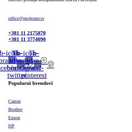
office@mojtoner.rs
+381 11 2175870
+381 11 3774090
b-icon-
Tb-
Tb-icon-
Tb-
brand-
icon-
brand-
icon-
acebook
brand-
instagram
brand-
twitter
pinterest
Popularni brendovi
Canon
Brother
Epson
HP