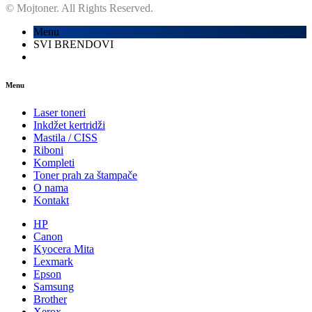
© Mojtoner. All Rights Reserved.
Menu
SVI BRENDOVI
Menu
Laser toneri
Inkdžet kertridži
Mastila / CISS
Riboni
Kompleti
Toner prah za štampače
O nama
Kontakt
HP
Canon
Kyocera Mita
Lexmark
Epson
Samsung
Brother
Xerox