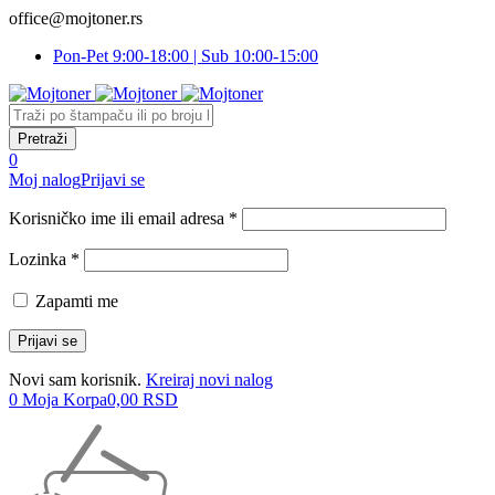
office@mojtoner.rs
Pon-Pet 9:00-18:00 | Sub 10:00-15:00
0
Moj nalog
Prijavi se
Korisničko ime ili email adresa *
Lozinka *
Zapamti me
Novi sam korisnik.
Kreiraj novi nalog
0
Moja Korpa
0,00
RSD