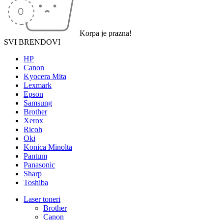
Korpa je prazna!
SVI BRENDOVI
HP
Canon
Kyocera Mita
Lexmark
Epson
Samsung
Brother
Xerox
Ricoh
Oki
Konica Minolta
Pantum
Panasonic
Sharp
Toshiba
Laser toneri
Brother
Canon