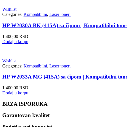
Wishlist
Categories:
Kompatibilni
,
Laser toneri
HP W2030A BK (415A) sa čipom | Kompatibilni tone
1.400,00
RSD
Dodaj u korpu
Wishlist
Categories:
Kompatibilni
,
Laser toneri
HP W2033A MG (415A) sa čipom | Kompatibilni ton
1.400,00
RSD
Dodaj u korpu
BRZA ISPORUKA
Garantovan kvalitet
Podrška pri kupovini