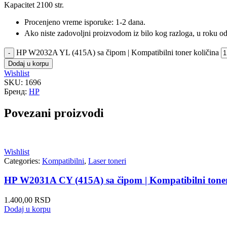
Kapacitet 2100 str.
Procenjeno vreme isporuke: 1-2 dana.
Ako niste zadovoljni proizvodom iz bilo kog razloga, u roku od 
HP W2032A YL (415A) sa čipom | Kompatibilni toner količina
Dodaj u korpu
Wishlist
SKU:
1696
Бренд:
HP
Povezani proizvodi
Wishlist
Categories:
Kompatibilni
,
Laser toneri
HP W2031A CY (415A) sa čipom | Kompatibilni tone
1.400,00
RSD
Dodaj u korpu