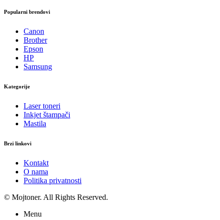
Popularni brendovi
Canon
Brother
Epson
HP
Samsung
Kategorije
Laser toneri
Inkjet štampači
Mastila
Brzi linkovi
Kontakt
O nama
Politika privatnosti
© Mojtoner. All Rights Reserved.
Menu