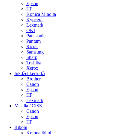
Epson
HP
Konica Minolta
Kyocera
Lexmark
OKI
Panasonic
Pantum
Ricoh
Samsung
Sharp
Toshiba
Xerox
Inkdžet kertridži
Brother
Canon
Epson
HP
Lexmark
Mastila / CISS
Canon
Epson
HP
Riboni
Kompatibilni