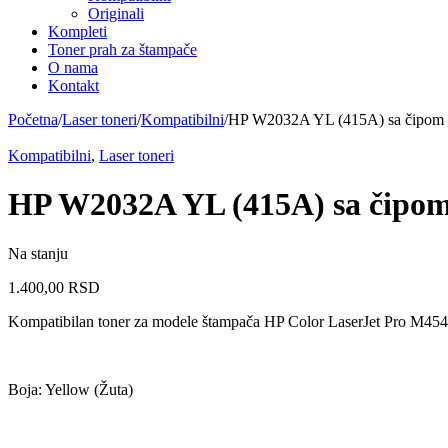
Originali
Kompleti
Toner prah za štampače
O nama
Kontakt
Početna
/
Laser toneri
/
Kompatibilni
/
HP W2032A YL (415A) sa čipom | 
Kompatibilni
,
Laser toneri
HP W2032A YL (415A) sa čipom 
Na stanju
1.400,00
RSD
Kompatibilan toner za modele štampača HP Color LaserJet Pr
Boja: Yellow (Žuta)