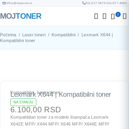
office@mojtoner.rs
011/217-5870
•
011/377-4090
0
Početna
/
Laser toneri
/
Kompatibilni
/
Lexmark X644 |
Kompatibilni toner
Kompatibilni
,
Laser toneri
Lexmark X644 | Kompatibilni toner
NA STANJU
6.100,00
RSD
Kompatibilan toner za modele štampača Lexmark
X642E MFP/ X644 MFP/ X646 MFP/ X646E MFP/